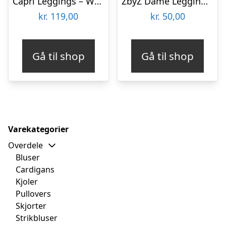
Capri Leggings – White
ZbyZ Dame Leggings Plus Size – Print 14 – 4XL/5XL
kr.
119,00
kr.
50,00
Gå til shop
Gå til shop
Varekategorier
Overdele
Bluser
Cardigans
Kjoler
Pullovers
Skjorter
Strikbluser