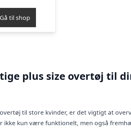
Gå til shop
ge plus size overtøj til d
vertøj til store kvinder, er det vigtigt at over
bør ikke kun være funktionelt, men også fremh