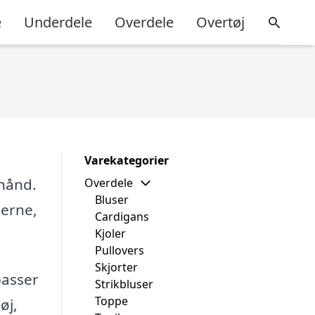
e
Underdele
Overdele
Overtøj
Varekategorier
 hånd.
Overdele
Bluser
nerne,
Cardigans
Kjoler
Pullovers
Skjorter
passer
Strikbluser
Toppe
øj,