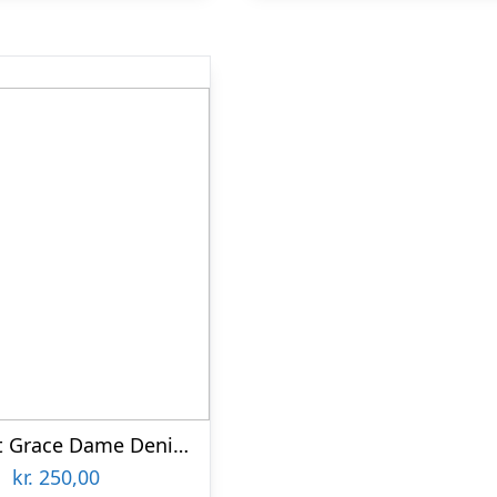
Steenholt Grace Dame Denimjakke – Black Denim – 54
kr.
250,00