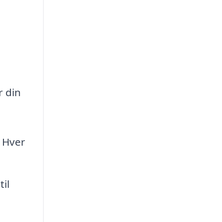
r din
? Hver
il