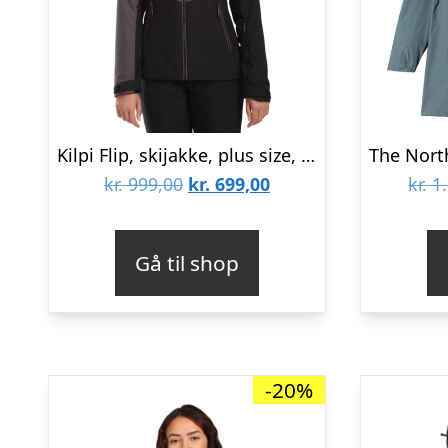
Kilpi Flip, skijakke, plus size, dame, sort
Den
Den
kr.
999,00
kr.
699,00
kr.
1.
oprindelige
aktuelle
pris
pris
Gå til shop
var:
er:
kr. 999,00.
kr. 699,00.
-20%