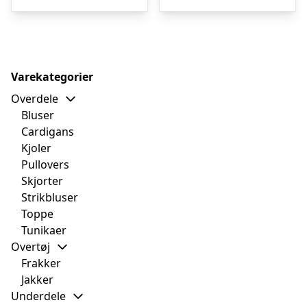
kr. 999,00.
kr. 699,00.
kr. 1.199,95.
kr.
Varekategorier
Overdele
Bluser
Cardigans
Kjoler
Pullovers
Skjorter
Strikbluser
Toppe
Tunikaer
Overtøj
Frakker
Jakker
Underdele