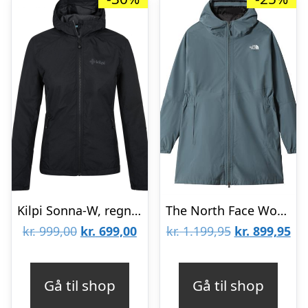
Kilpi Sonna-W, regnjakke, dame, plus size, sort
The North Face Womens Plus Hikesteller Parka Shell Jacket, Blue
Den
Den
Den
De
kr.
999,00
kr.
699,00
kr.
1.199,95
kr.
899,95
oprindelige
aktuelle
oprindelige
akt
pris
pris
pris
pri
Gå til shop
Gå til shop
var:
er:
var:
er: