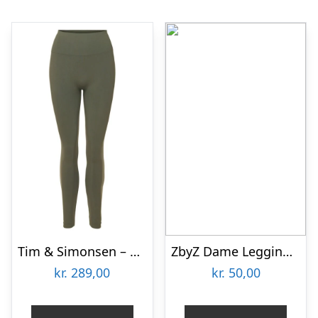
Tim & Simonsen – Saga Plus size legging Oliven
ZbyZ Dame Leggings Plus Size – Print 7 – 2XL/3XL
kr.
289,00
kr.
50,00