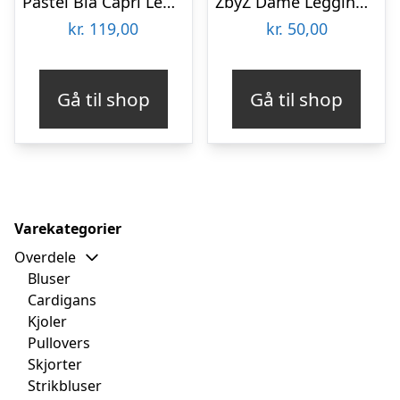
Pastel Blå Capri Leggings – Powder Blue
ZbyZ Dame Leggings Plus Size – Print 7 – 2XL/3XL
kr.
119,00
kr.
50,00
Gå til shop
Gå til shop
Varekategorier
Overdele
Bluser
Cardigans
Kjoler
Pullovers
Skjorter
Strikbluser