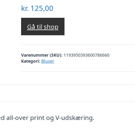
kr.
125,00
Gå til shop
Varenummer (SKU):
1193950393600786660
Kategori:
Bluser
 all-over print og V-udskæring.