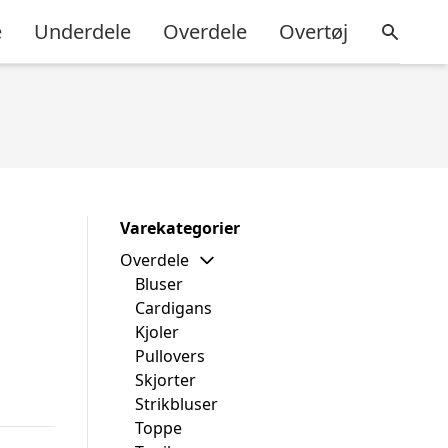
e
Underdele
Overdele
Overtøj
Varekategorier
Overdele
Bluser
Cardigans
Kjoler
Pullovers
Skjorter
Strikbluser
Toppe