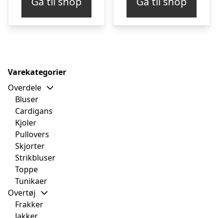
Gå til shop
Gå til shop
Varekategorier
Overdele
Bluser
Cardigans
Kjoler
Pullovers
Skjorter
Strikbluser
Toppe
Tunikaer
Overtøj
Frakker
Jakker