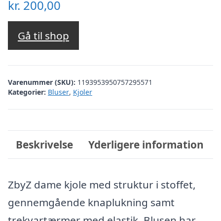
kr.
200,00
Gå til shop
Varenummer (SKU):
1193953950757295571
Kategorier:
Bluser
,
Kjoler
Beskrivelse
Yderligere information
ZbyZ dame kjole med struktur i stoffet,
gennemgående knaplukning samt
trekvartærmer med elastik. Blusen har