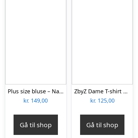
Plus size bluse – Natsu Retro Pearls Cognac
ZbyZ Dame T-shirt Plus Size – Navy – 50/52
kr.
149,00
kr.
125,00
Gå til shop
Gå til shop