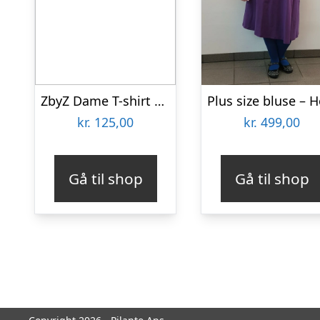
ZbyZ Dame T-shirt Plus Size – Print 2 – 42/44
kr.
125,00
kr.
499,00
Gå til shop
Gå til shop