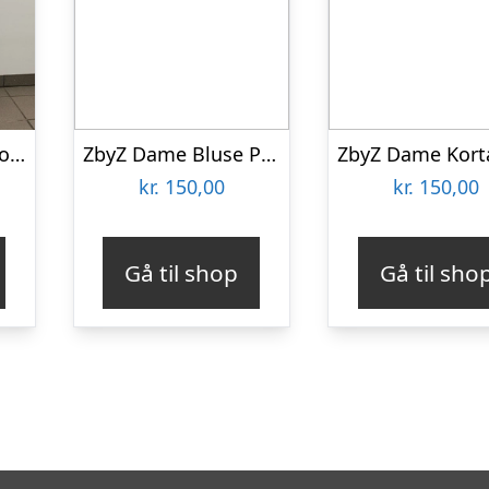
Plus size bluse – Hoshi Forest Green
ZbyZ Dame Bluse Plus Size – B-135 – 54/56
kr.
150,00
kr.
150,00
Gå til shop
Gå til sho