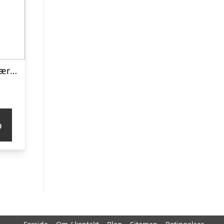
ZbyZ Dame Kortærmet skjorte i hørmix Plus Size – Rose – 54/56
p