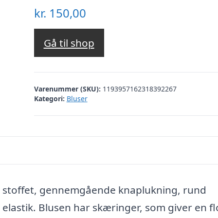
kr.
150,00
Gå til shop
Varenummer (SKU):
1193957162318392267
Kategori:
Bluser
 i stoffet, gennemgående knaplukning, rund
astik. Blusen har skæringer, som giver en fl