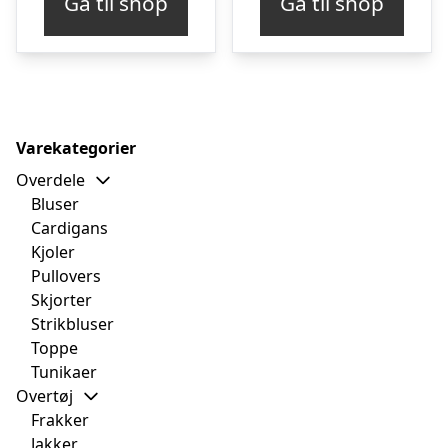
Gå til shop
Gå til shop
Varekategorier
Overdele
Bluser
Cardigans
Kjoler
Pullovers
Skjorter
Strikbluser
Toppe
Tunikaer
Overtøj
Frakker
Jakker