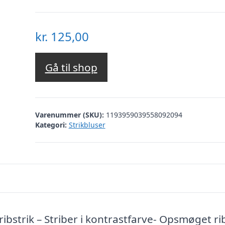
kr.
125,00
Gå til shop
Varenummer (SKU):
1193959039558092094
Kategori:
Strikbluser
 ribstrik – Striber i kontrastfarve- Opsmøget r