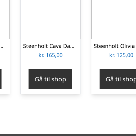
 Cava Dame Striktrøje Plus Size – Black – 54
Steenholt Cava Dame Striktrøje Plus Size – SAnd – 52
kr.
165,00
kr.
125,00
Gå til shop
Gå til sho