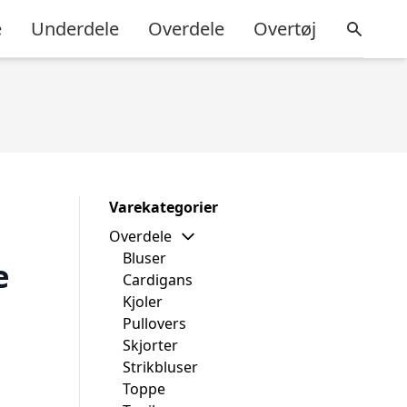
e
Underdele
Overdele
Overtøj
Varekategorier
Overdele
Bluser
e
Cardigans
Kjoler
Pullovers
Skjorter
Strikbluser
Toppe