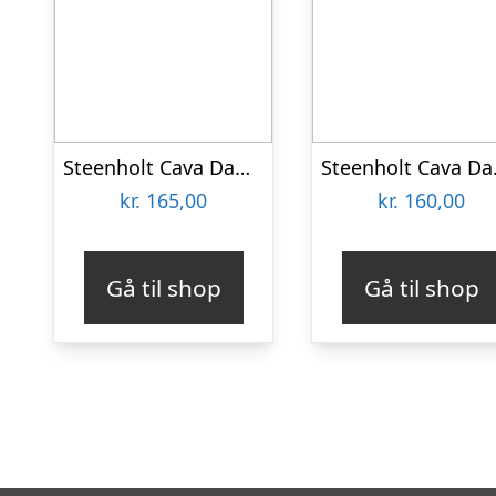
Steenholt Cava Dame Striktrøje Plus Size – Green Melange – 52
Steenholt
kr.
165,00
kr.
160,00
Gå til shop
Gå til shop