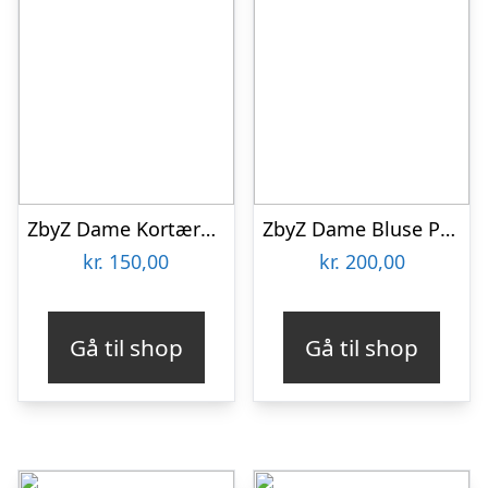
ZbyZ Dame Kortærmet skjorte i hørmix Plus Size – Rose – 54/56
ZbyZ Dame Bluse Plus Size – LIght Green – 54/56
kr.
150,00
kr.
200,00
Gå til shop
Gå til shop