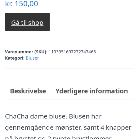
kr.
150,00
Gå til shop
Varenummer (SKU):
1193951697272747465
Kategori:
Bluser
Beskrivelse
Yderligere information
ChaCha dame bluse. Blusen har
gennemgående mønster, samt 4 knapper
på brystet og 2 pynte brystlommer.