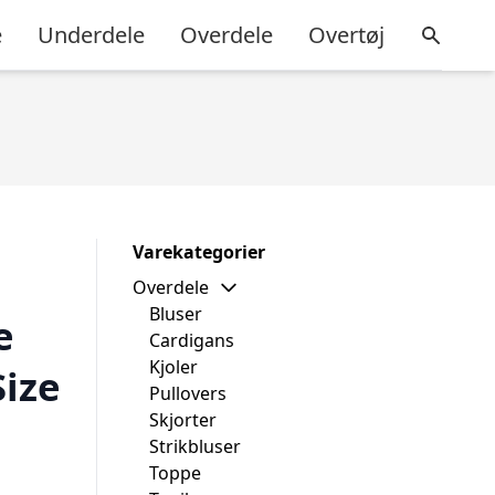
e
Underdele
Overdele
Overtøj
Varekategorier
Overdele
Bluser
e
Cardigans
Kjoler
Size
Pullovers
Skjorter
Strikbluser
Toppe