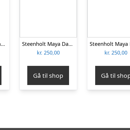
Helly Hansen Womens Brona Softshell Plus Pant, Ebony
Steenholt Maya Dame Bukser Plus Size – Dark Grey – 52
kr.
250,00
kr.
250,00
Gå til shop
Gå til sho