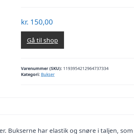
kr.
150,00
Gå til shop
Varenummer (SKU):
1193954212964737334
Kategori:
Bukser
r. Bukserne har elastik og snøre i taljen, som