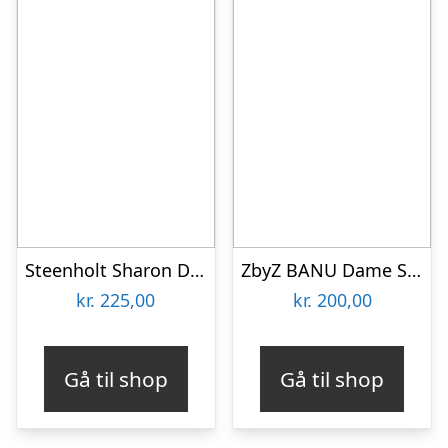
Steenholt Sharon Dame Bukser Plus Size – Cobblestone – 52
ZbyZ BANU Dame Sweatpants Plus Size – Army – 42/44
kr.
225,00
kr.
200,00
Gå til shop
Gå til shop