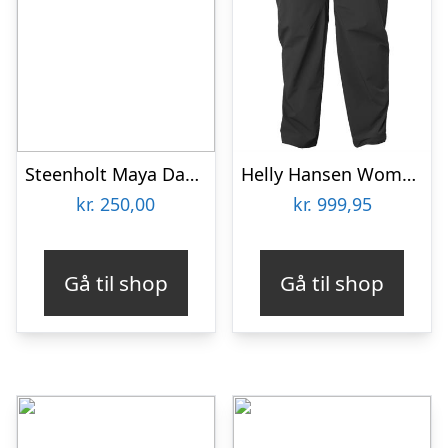
Steenholt Maya Dame Bukser Plus Size – Light Grey – 52
Helly Hansen Womens Brona Softshell Plus Pant, Ebony
kr.
250,00
kr.
999,95
Gå til shop
Gå til shop