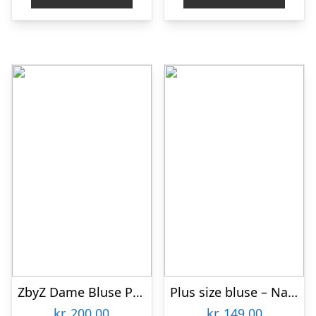
ZbyZ Dame Bluse Plus Size – Flower – 50/52
Plus size bluse – Natsu Soft Moss
kr.
200,00
kr.
149,00