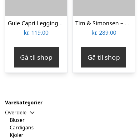
Gule Capri Leggings – Lemon
Tim & Simonsen – Saga Plus size legging Oliven
kr.
119,00
kr.
289,00
Gå til shop
Gå til shop
Varekategorier
Overdele
Bluser
Cardigans
Kjoler