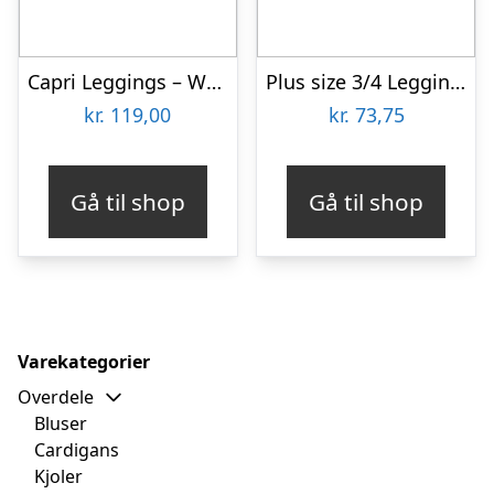
Capri Leggings – White
Plus size 3/4 Leggings i Rust – Amelie Marsala Festival96120
kr.
119,00
kr.
73,75
Gå til shop
Gå til shop
Varekategorier
Overdele
Bluser
Cardigans
Kjoler