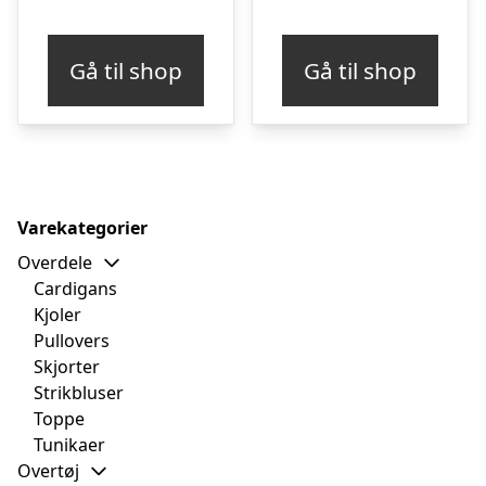
oprindelige
aktuelle
pris
pris
Gå til shop
Gå til shop
var:
er:
kr. 999,00.
kr. 699,00.
Varekategorier
Overdele
Cardigans
Kjoler
Pullovers
Skjorter
Strikbluser
Toppe
Tunikaer
Overtøj