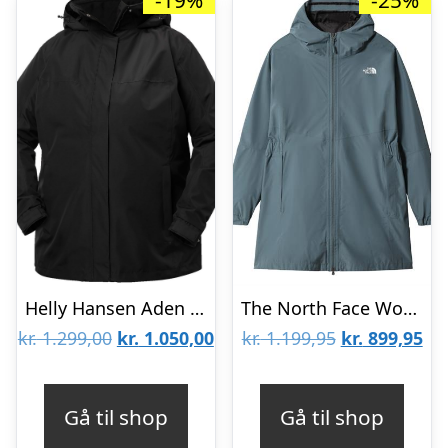
-19%
-25%
Helly Hansen Aden Plus, regnjakke, dame, plus size, sort
The North Face Womens Plus Hikesteller Parka Shell Jacket, Blue
Den
Den
Den
De
kr.
1.299,00
kr.
1.050,00
kr.
1.199,95
kr.
899,95
oprindelige
aktuelle
oprindelige
akt
pris
pris
pris
pri
Gå til shop
Gå til shop
var:
er:
var:
er: