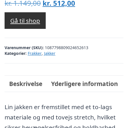
Den
Den
kr.
1.149,00
kr.
512,00
oprindelige
aktuelle
pris
pris
Gå til shop
var:
er:
kr. 1.149,00.
kr. 512,00.
Varenummer (SKU):
1087798809024652613
Kategorier:
Frakker
,
Jakker
Beskrivelse
Yderligere information
Lin jakken er fremstillet med et to-lags
materiale og med tovejs stretch, hvilket
sikrer bevægelsesfrihed og holdbarhed.