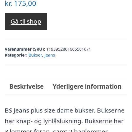
kr.
175,00
Gå til shop
Varenummer (SKU):
1193952861665561671
Kategorier:
Bukser
,
Jeans
Beskrivelse
Yderligere information
BS Jeans plus size dame bukser. Bukserne
har knap- og lynlåslukning. Bukserne har
3 lommer foran, samt 2 baglommer.