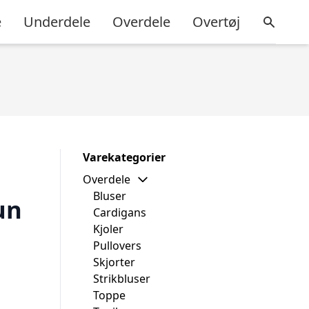
e
Underdele
Overdele
Overtøj
Varekategorier
Overdele
Bluser
un
Cardigans
Kjoler
Pullovers
Skjorter
Strikbluser
Toppe