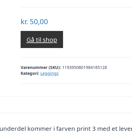
kr.
50,00
Gå til shop
Varenummer (SKU):
1193950801984185128
Kategori:
Leggings
nderdel kommer i farven print 3 med et lev