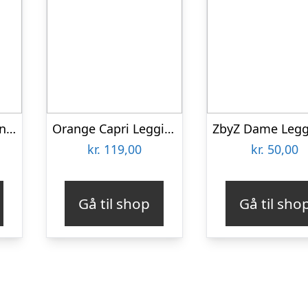
Plus size 3/4 Leggings i Lyserød – Amelie Crocus Festival96120
Orange Capri Leggings – Pumpkin
kr.
119,00
kr.
50,00
Gå til shop
Gå til sho