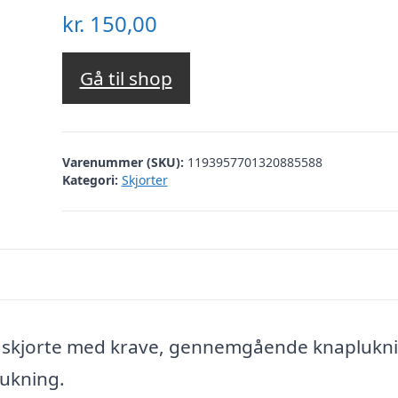
kr.
150,00
Gå til shop
Varenummer (SKU):
1193957701320885588
Kategori:
Skjorter
isk skjorte med krave, gennemgående knaplukn
ukning.