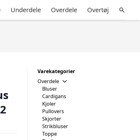
e
Underdele
Overdele
Overtøj
Varekategorier
Overdele
Bluser
us
Cardigans
Kjoler
52
Pullovers
Skjorter
Strikbluser
Toppe