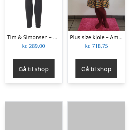
Tim & Simonsen – Saga Plus size legging Antracit
Plus size kjole – Ama Smiley
kr.
289,00
kr.
718,75
Gå til shop
Gå til shop