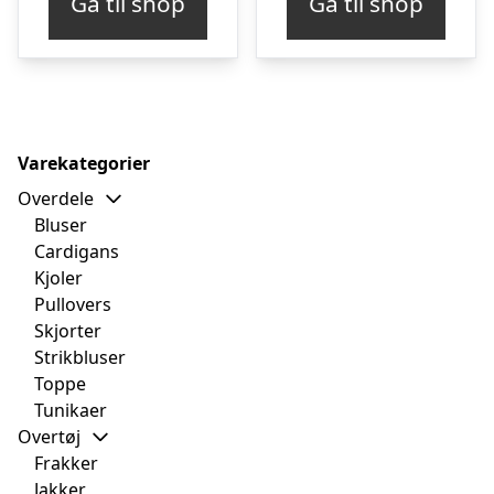
Gå til shop
Gå til shop
Varekategorier
Overdele
Bluser
Cardigans
Kjoler
Pullovers
Skjorter
Strikbluser
Toppe
Tunikaer
Overtøj
Frakker
Jakker