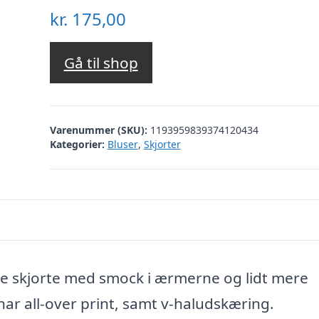
kr.
175,00
Gå til shop
Varenummer (SKU):
1193959839374120434
Kategorier:
Bluser
,
Skjorter
ame skjorte med smock i ærmerne og lidt mere
ar all-over print, samt v-haludskæring.