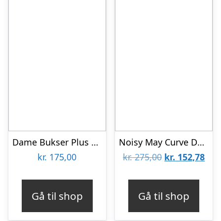
Dame Bukser Plus Size – Orange – 46
Noisy May Curve Dame Jeans Plus Size – Dark Grey Denim – 52/30
Den
De
kr.
175,00
kr.
275,00
kr.
152,78
oprindelige
aktu
pris
pris
Gå til shop
Gå til shop
var:
er:
kr. 275,00.
kr. 