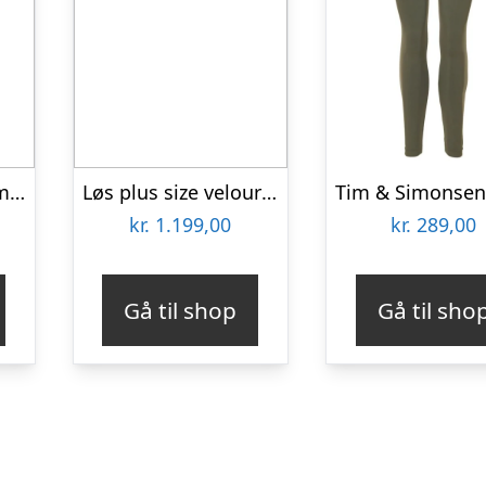
Plus size kjole – Ama Red Hot Lava
Løs plus size velour kjole – Emi Bordeaux Velvet
kr.
1.199,00
kr.
289,00
Gå til shop
Gå til sho