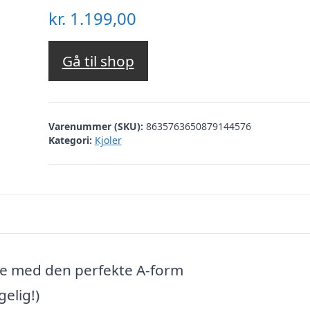
kr.
1.199,00
Gå til shop
Varenummer (SKU):
8635763650879144576
Kategori:
Kjoler
me med den perfekte A-form
elig!)