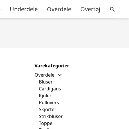
e
Underdele
Overdele
Overtøj
Varekategorier
Overdele
Bluser
Cardigans
Kjoler
Pullovers
Skjorter
Strikbluser
Toppe