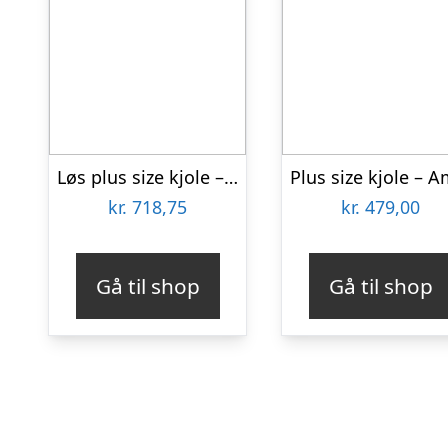
Løs plus size kjole – Ojo Grey Dot
kr.
718,75
kr.
479,00
Gå til shop
Gå til shop