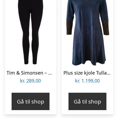
Tim & Simonsen – Saga Plus size legging Sort
Plus size kjole Tulla Dark Denim Velvet
kr.
289,00
kr.
1.199,00
Gå til shop
Gå til shop