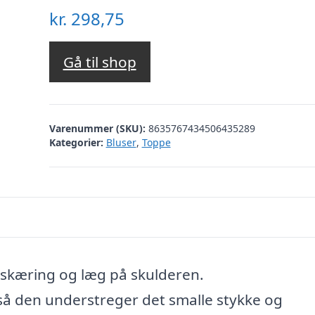
kr.
298,75
Gå til shop
Varenummer (SKU):
8635767434506435289
Kategorier:
Bluser
,
Toppe
skæring og læg på skulderen.
å den understreger det smalle stykke og