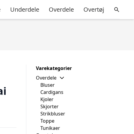
e
Underdele
Overdele
Overtøj
Varekategorier
Overdele
Bluser
ai
Cardigans
Kjoler
Skjorter
Strikbluser
Toppe
Tunikaer