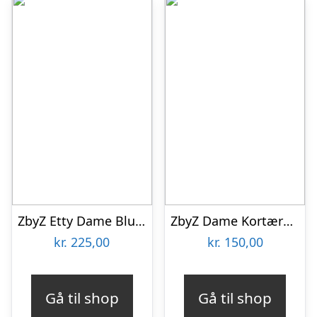
ZbyZ Etty Dame Bluse Plus Size – Purple – 50/52
ZbyZ Dame Kortærmet skjorte i hørmix Plus Size – Rose – 54/56
kr.
225,00
kr.
150,00
Gå til shop
Gå til shop