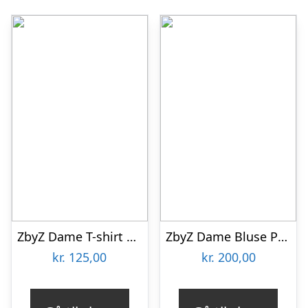
ZbyZ Dame T-shirt Plus Size – Print 2 – 42/44
ZbyZ Dame Bluse Plus Size – LIght Green – 54/56
kr.
125,00
kr.
200,00