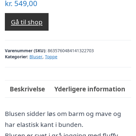
kr.
549,00
Gå til shop
Varenummer (SKU):
8635760484141322703
Kategorier:
Bluser
,
Toppe
Beskrivelse
Yderligere information
Blusen sidder løs om barm og mave og
har elastisk kant i bunden.
Blusen er syet i grå jogging med fluffy