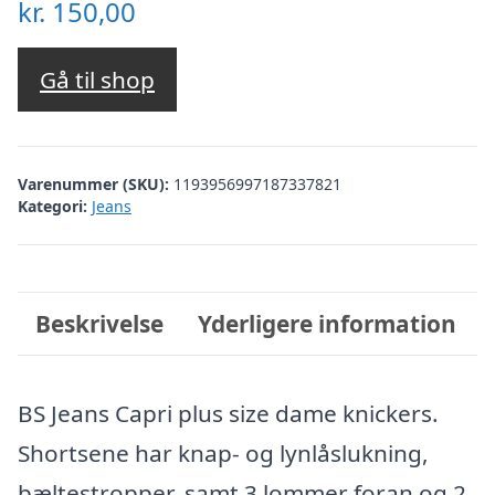
kr.
150,00
Gå til shop
Varenummer (SKU):
1193956997187337821
Kategori:
Jeans
Beskrivelse
Yderligere information
BS Jeans Capri plus size dame knickers.
Shortsene har knap- og lynlåslukning,
bæltestropper, samt 3 lommer foran og 2