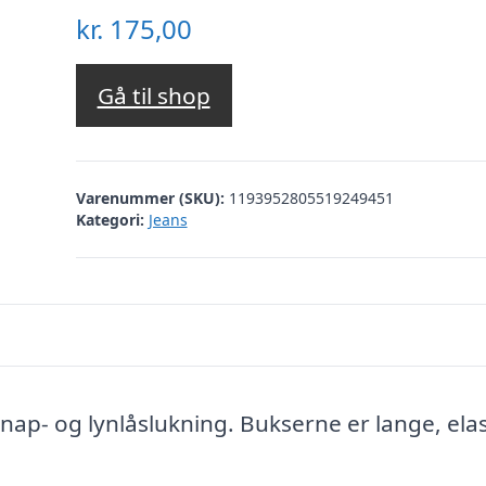
kr.
175,00
Gå til shop
Varenummer (SKU):
1193952805519249451
Kategori:
Jeans
ap- og lynlåslukning. Bukserne er lange, elas