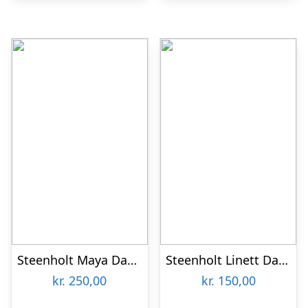
Steenholt Maya Dame Bukser Plus Size – Navy – 52
Steenholt Linett Dame Bukser i hørmix Plus Size – Heavenly Blue – 54
kr.
250,00
kr.
150,00