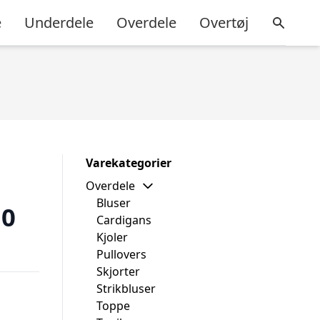
e
Underdele
Overdele
Overtøj
Varekategorier
Overdele
Bluser
10
Cardigans
Kjoler
Pullovers
Skjorter
Strikbluser
Toppe