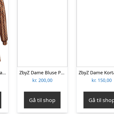
Plus size bluse – Natsu Retro Pearls Cognac
ZbyZ Dame Bluse Plus Size – Khaki Combi – 54/56
kr.
200,00
kr.
150,00
Gå til shop
Gå til sho